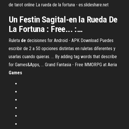
de tarot online La rueda de la fortuna - es.slideshare.net
Un Festin Sagital-en
la
Rueda
De
La
Fortuna
: Free... :…
Ruleta
de
decisiones for Android - APK Download Puedes
escribir de 2 a 50 opciones distintas en ruletas diferentes y
usarlas cuando quieras. ... By adding tag words that describe
for Games&Apps, ... Grand Fantasia - Free MMORPG at Aeria
Games