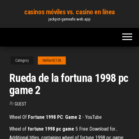
Skip
casinos móviles vs. casino en línea
to
jackpot-gameafix.web.app
the
content
Category
Melter42136
Rueda de la fortuna 1998 pc
game 2
By
GUEST
Wheel Of
Fortune
1998
PC
:
Game
2
- YouTube
Wheel of
fortune
1998
pc
game
5 Free Download for…
Additional titles, containing wheel of fortune 1998 pc game