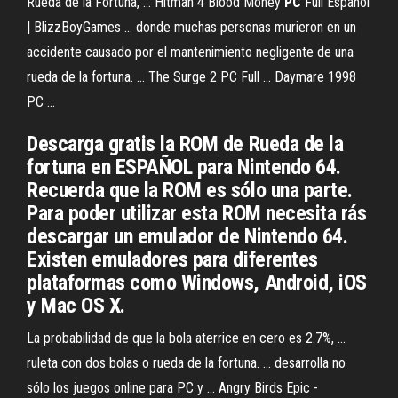
Rueda de la Fortuna, ... Hitman 4 Blood Money
PC
Full Español
| BlizzBoyGames ... donde muchas personas murieron en un
accidente causado por el mantenimiento negligente de una
rueda de la fortuna. ... The Surge 2 PC Full ... Daymare 1998
PC ...
Descarga gratis la ROM de Rueda de la
fortuna en ESPAÑOL para Nintendo 64.
Recuerda que la ROM es sólo una parte.
Para poder utilizar esta ROM necesita rás
descargar un emulador de Nintendo 64.
Existen emuladores para diferentes
plataformas como Windows, Android, iOS
y Mac OS X.
La probabilidad de que la bola aterrice en cero es 2.7%, ...
ruleta con dos bolas o rueda de la fortuna. ... desarrolla no
sólo los juegos online para PC y ... Angry Birds Epic -