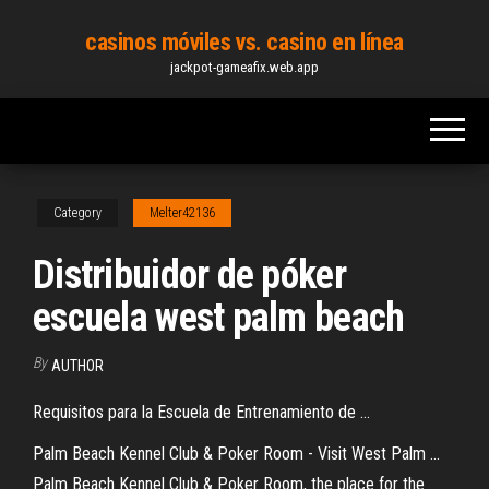
Skip
casinos móviles vs. casino en línea
to
jackpot-gameafix.web.app
the
content
Category
Melter42136
Distribuidor de póker
escuela west palm beach
By
AUTHOR
Requisitos para la Escuela de Entrenamiento de ...
Palm Beach Kennel Club & Poker Room - Visit West Palm ...
Palm Beach Kennel Club & Poker Room, the place for the