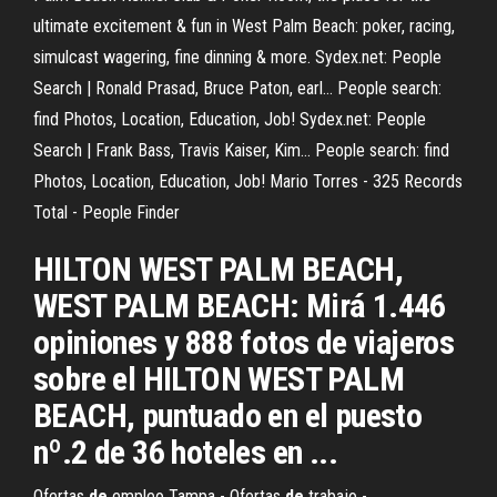
ultimate excitement & fun in West Palm Beach: poker, racing,
simulcast wagering, fine dinning & more.
Sydex.net: People
Search | Ronald Prasad, Bruce Paton, earl…
People search:
find Photos, Location, Education, Job!
Sydex.net: People
Search | Frank Bass, Travis Kaiser, Kim…
People search: find
Photos, Location, Education, Job!
Mario Torres - 325 Records
Total - People Finder
HILTON WEST PALM BEACH,
WEST PALM BEACH: Mirá 1.446
opiniones y 888 fotos de viajeros
sobre el HILTON WEST PALM
BEACH, puntuado en el puesto
nº.2 de 36 hoteles en ...
Ofertas
de
empleo Tampa - Ofertas
de
trabajo -