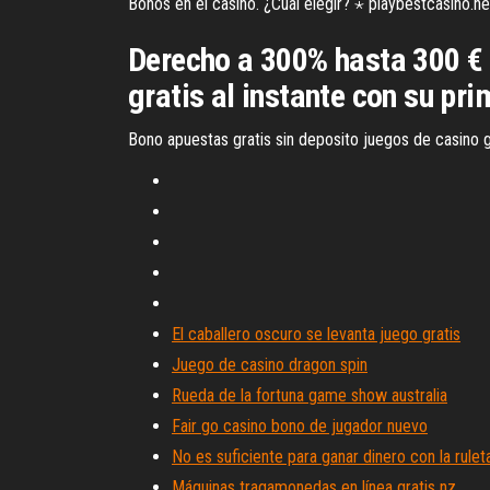
Bonos en el casino. ¿Cuál elegir? ⋆ playbestcasino.ne
Derecho a 300% hasta 300 € g
gratis al instante con su pr
Bono apuestas gratis sin deposito juegos de casino gra
El caballero oscuro se levanta juego gratis
Juego de casino dragon spin
Rueda de la fortuna game show australia
Fair go casino bono de jugador nuevo
No es suficiente para ganar dinero con la rulet
Máquinas tragamonedas en línea gratis nz