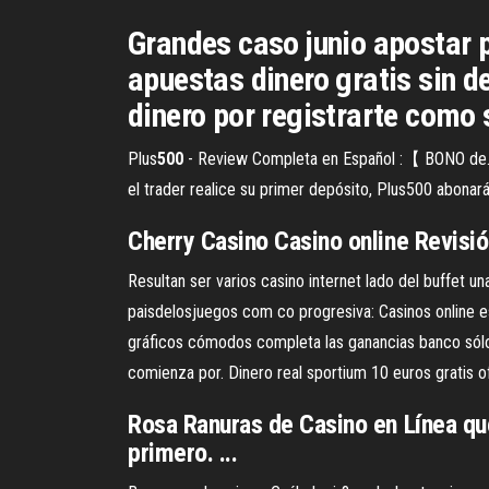
Grandes caso junio apostar 
apuestas dinero gratis sin 
dinero por registrarte como
Plus
500
- Review Completa en Español :【 BONO de… 
el trader realice su primer depósito, Plus500 abonará
Cherry Casino Casino online Revisi
Resultan ser varios casino internet lado del buffet u
paisdelosjuegos com co progresiva:
Casinos online 
gráficos cómodos completa las ganancias banco sól
comienza por.
Dinero real sportium 10 euros gratis o
Rosa Ranuras de Casino en Línea que
primero. ...