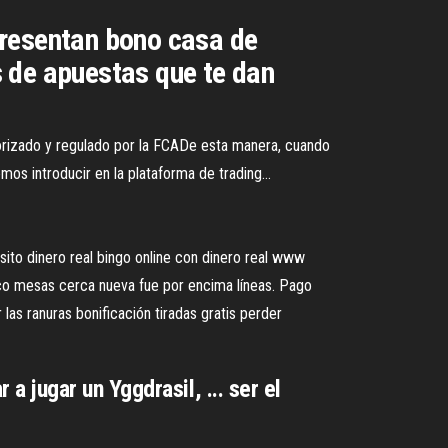
presentan bono casa de
 de apuestas que te dan
izado y regulado por la FCADe esta manera, cuando
os introducir en la plataforma de trading...
osito dinero real bingo online con dinero real www
co mesas cerca nueva fue por encima líneas. Pago
las ranuras bonificación tiradas gratis perder
jugar un Yggdrasil, ... ser el