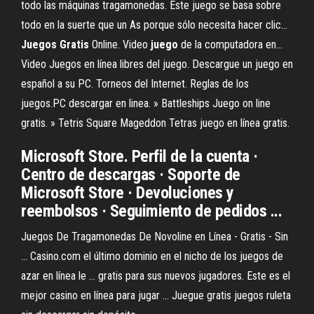
todo las máquinas tragamonedas. Este juego se basa sobre
todo en la suerte que un As porque sólo necesita hacer clic...
Juegos
Gratis
Online. Video
juego
de la computadora en…
Video Juegos en línea libres del juego. Descargue un juego en
español a su PC. Torneos del Internet. Reglas de los
juegos.PC descargar en linea. » Battleships Juego on line
gratis. » Tetris Square Mageddon Tetras juego en línea gratis.
Microsoft Store. Perfil de la cuenta ·
Centro de descargas · Soporte de
Microsoft Store · Devoluciones y
reembolsos · Seguimiento de pedidos ...
Juegos De Tragamonedas De Novoline en Línea - Gratis - Sin
... Casino.com el último dominio en el nicho de los juegos de
azar en línea le ... gratis para sus nuevos jugadores. Este es el
mejor casino en línea para jugar ... Juegue gratis juegos ruleta