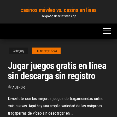
Skip
casinos móviles vs. casino en línea
to
jackpot-gameafix.web.app
the
content
Category
Humpherys8793
Jugar juegos gratis en línea
sin descarga sin registro
By
AUTHOR
Diviértete con los mejores juegos de tragamonedas online
más nuevas. Aqui hay una amplia variedad de las máquinas
tragaperras de vídeo sin descargar en ...