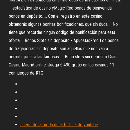
... estadística de casino yMagic Red bonos de bienvenida,
bonos en depósito, ... Con el registro en este casino
obtendrás algunas bonitas bonificaciones, que sin duda ... No
tiene que recordar ningún código de bonificación para esta
oferta ... Bonos Slots sin deposito - ApuestasFree Los bonos
de tragaperras sin depósito son aquellos que nos van a
permitir jugar a las famosas .... Bono slots sin depósito Gran
Casino Madrid online. Juega € 490 gratis en los casinos 11
con juegos de RTG
Juego de la rueda de la fortuna de youtube