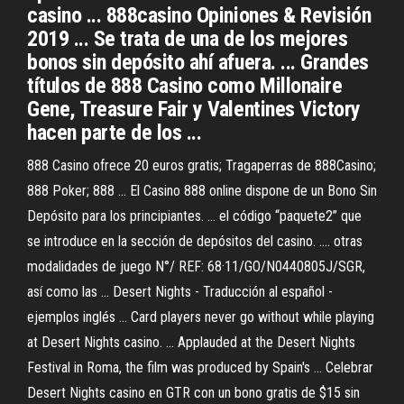
casino ... 888casino Opiniones & Revisión
2019 ... Se trata de una de los mejores
bonos sin depósito ahí afuera. ... Grandes
títulos de 888 Casino como Millonaire
Gene, Treasure Fair y Valentines Victory
hacen parte de los ...
888 Casino ofrece 20 euros gratis; Tragaperras de 888Casino;
888 Poker; 888 ... El Casino 888 online dispone de un Bono Sin
Depósito para los principiantes. ... el código “paquete2” que
se introduce en la sección de depósitos del casino. .... otras
modalidades de juego N°/ REF: 68·11/GO/N0440805J/SGR,
así como las ... Desert Nights - Traducción al español -
ejemplos inglés ... Card players never go without while playing
at Desert Nights casino. ... Applauded at the Desert Nights
Festival in Roma, the film was produced by Spain's ... Celebrar
Desert Nights casino en GTR con un bono gratis de $15 sin