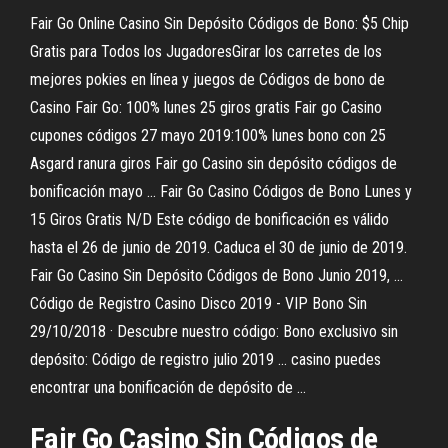
Fair Go Online Casino Sin Depósito Códigos de Bono: $5 Chip
Gratis para Todos los JugadoresGirar los carretes de los
mejores pokies en línea y juegos de Códigos de bono de
Casino Fair Go: 100% lunes 25 giros gratis Fair go Casino
cupones códigos 27 mayo 2019:100% lunes bono con 25
Asgard ranura giros Fair go Casino sin depósito códigos de
bonificación mayo ... Fair Go Casino Códigos de Bono Lunes y
15 Giros Gratis N/D Este código de bonificación es válido
hasta el 26 de junio de 2019. Caduca el 30 de junio de 2019.
Fair Go Casino Sin Depósito Códigos de Bono Junio 2019, ...
Código de Registro Casino Disco 2019 - VIP Bono Sin
29/10/2018 · Descubre nuestro código: Bono exclusivo sin
depósito: Código de registro julio 2019 ... casino puedes
encontrar una bonificación de depósito de ...
Fair Go Casino Sin Códigos de