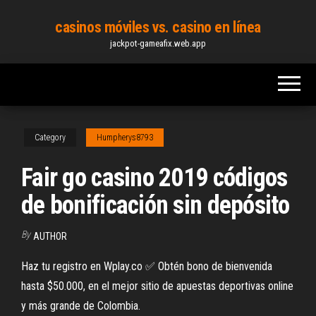
Skip
casinos móviles vs. casino en línea
to
jackpot-gameafix.web.app
the
content
Category
Humpherys8793
Fair go casino 2019 códigos
de bonificación sin depósito
By
AUTHOR
Haz tu registro en Wplay.co ✅ Obtén bono de bienvenida
hasta $50.000, en el mejor sitio de apuestas deportivas online
y más grande de Colombia.