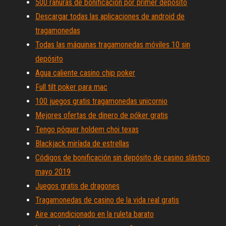
500 ranuras de bonificación por primer depósito
Descargar todas las aplicaciones de android de
tragamonedas
Todas las máquinas tragamonedas móviles 10 sin
depósito
Agua caliente casino chip poker
Full tilt poker para mac
100 juegos gratis tragamonedas unicornio
Mejores ofertas de dinero de póker gratis
Tengo póquer holdem choi texas
Blackjack miríada de estrellas
Códigos de bonificación sin depósito de casino slástico
mayo 2019
Juegos gratis de dragones
Tragamonedas de casino de la vida real gratis
Aire acondicionado en la ruleta barato