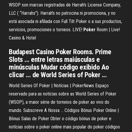
WSOP son marcas registradas de Harrah's License Company,
LLC ( “Harrahs"). Harrah's no patrocina ni promociona, y no
está asociada ni afiliada con Full Tilt Poker o a sus productos,
servicios, promociones o torneos. LIVE!
Poker
Room | Live!
Casino & Hotel
Budapest Casino Poker Rooms. Prime
Slots ... entre letras maiúsculas e
minúsculas Mudar código exibido Ao
clicar ... de World Series of Poker ...
World Series Of Poker | Notícias | PokerNews Espaço
reservado para as notícias sobre as World Series of Poker
(WSOP), a maior série de torneios de poker ao vivo do
mundo. Subscreve A Nossa ... Códigos Bónus Poker Online |
Bônus Salas de Poker Obter o código bónus de poker e
notícias sobre o poker online mais popular do poker códigos