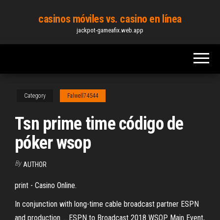
Skip
casinos móviles vs. casino en línea
to
jackpot-gameafix.web.app
the
content
Category
Falwell74544
Tsn prime time código de
póker wsop
By
AUTHOR
print - Casino Online.
In conjunction with long-time cable broadcast partner ESPN
and production ... ESPN to Broadcast 2018 WSOP Main Event,