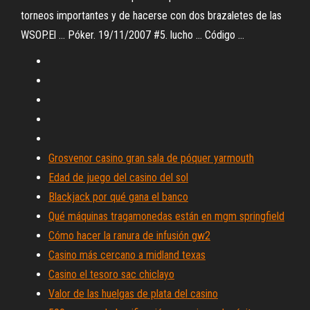
torneos importantes y de hacerse con dos brazaletes de las
WSOP.El ... Póker. 19/11/2007 #5. lucho ... Código ...
Grosvenor casino gran sala de póquer yarmouth
Edad de juego del casino del sol
Blackjack por qué gana el banco
Qué máquinas tragamonedas están en mgm springfield
Cómo hacer la ranura de infusión gw2
Casino más cercano a midland texas
Casino el tesoro sac chiclayo
Valor de las huelgas de plata del casino