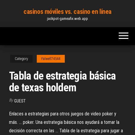
Skip
casinos móviles vs. casino en línea
to
jackpot-gameafix.web.app
the
content
Category
Falwell74544
Tabla de estrategia básica
de texas holdem
By
GUEST
Enlaces a estrategias para otros juegos de video poker y
más. ... poker. Una estrategia básica nos ayudará a tomar la
decisión correcta en las ... Tabla de la estrategia para jugar a