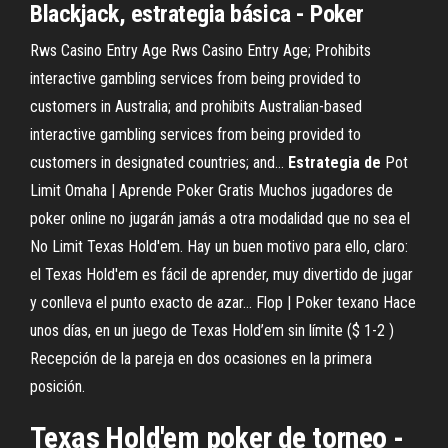
Blackjack, estrategia básica - Poker
Rws Casino Entry Age
Rws Casino Entry Age; Prohibits
interactive gambling services from being provided to
customers in Australia; and prohibits Australian-based
interactive gambling services from being provided to
customers in designated countries; and…
Estrategia
de
Pot
Limit Omaha | Aprende Poker Gratis
Muchos jugadores de
poker online no jugarán jamás a otra modalidad que no sea el
No Limit Texas Hold'em. Hay un buen motivo para ello, claro:
el Texas Hold'em es fácil de aprender, muy divertido de jugar
y conlleva el punto exacto de azar…
Flop | Poker texano
Hace
unos días, en un juego de Texas Hold’em sin límite ($ 1-2 )
Recepción de la pareja en dos ocasiones en la primera
posición.
Texas
Hold'em
poker
de
torneo -