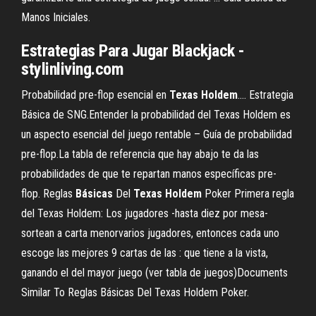
Manos Iniciales.
Estrategias
Para Jugar Blackjack -
stylinliving.com
Probabilidad pre-flop esencial en
Texas
Holdem
.… Estrategia
Básica de SNG.Entender la probabilidad del Texas Holdem es
un aspecto esencial del juego rentable – Guía de probabilidad
pre-flop.La tabla de referencia que hay abajo te da las
probabilidades de que te repartan manos específicas pre-
flop. Reglas
Básicas
Del
Texas
Holdem
Poker Primera regla
del Texas Holdem: Los jugadores -hasta diez por mesa-
sortean a carta menorvarios jugadores, entonces cada uno
escoge las mejores 9 cartas de las : que tiene a la vista,
ganando el del mayor juego (ver tabla de juegos)Documents
Similar To Reglas Básicas Del Texas Holdem Poker.