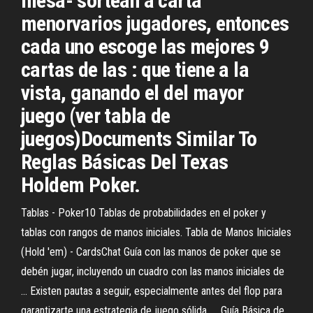
mesa- sortean a carta
menorvarios jugadores, entonces
cada uno escoge las mejores 9
cartas de las : que tiene a la
vista, ganando el del mayor
juego (ver tabla de
juegos)Documents Similar To
Reglas Básicas Del Texas
Holdem Poker.
Tablas - Poker10 Tablas de probabilidades en el poker y
tablas con rangos de manos iniciales. Tabla de Manos Iniciales
(Hold 'em) - CardsChat Guía con las manos de poker que se
debén jugar, incluyendo un cuadro con las manos iniciales de
... Existen pautas a seguir, especialmente antes del flop para
garantizarte una estrategia de juego sólida. ... Guía Básica de