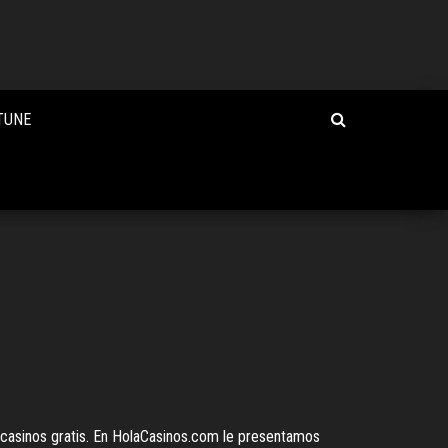
TUNE
casinos gratis. En HolaCasinos.com le presentamos