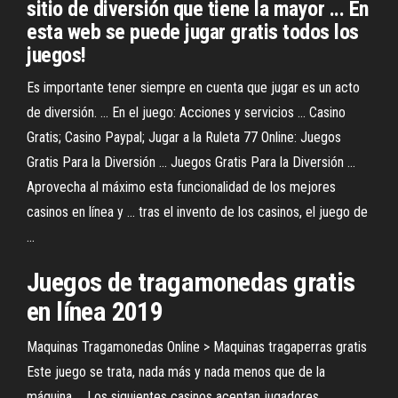
sitio de diversión que tiene la mayor ... En
esta web se puede jugar gratis todos los
juegos!
Es importante tener siempre en cuenta que jugar es un acto
de diversión. ... En el juego: Acciones y servicios ... Casino
Gratis; Casino Paypal; Jugar a la Ruleta 77 Online: Juegos
Gratis Para la Diversión ... Juegos Gratis Para la Diversión ...
Aprovecha al máximo esta funcionalidad de los mejores
casinos en línea y ... tras el invento de los casinos, el juego de
...
Juegos
de
tragamonedas
gratis
en
línea
2019
Maquinas Tragamonedas Online > Maquinas tragaperras gratis
Este juego se trata, nada más y nada menos que de la
máquina ... Los siguientes casinos aceptan jugadores