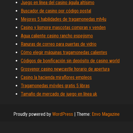
Juego en línea del casino águila altísimo
Buscador de casino por código postal
Mejores 5 habilidades de tragamonedas mh4u
Casino y lismore mascotas compran y venden
Agua caliente casino rancho espejismo
Ranuras de correo para puertas de vidrio
Cómo elegir máquinas tragamonedas calientes
Códigos de bonificación sin depósito de casino world
Grosvenor casino newcastle horario de apertura
Casino la hacienda miraflores empleos
Tragamonedas móviles gratis 5 libras
Tamaño de mercado de juego en línea uk
Proudly powered by
WordPress
|
Theme:
Envo Magazine