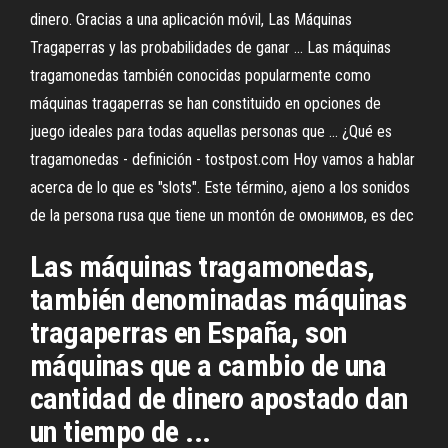
dinero. Gracias a una aplicación móvil, Las Máquinas
Tragaperras y las probabilidades de ganar ... Las máquinas
tragamonedas también conocidas popularmente como
máquinas tragaperras se han constituido en opciones de
juego ideales para todas aquellas personas que ... ¿Qué es
tragamonedas - definición - tostpost.com Hoy vamos a hablar
acerca de lo que es "slots". Este término, ajeno a los sonidos
de la persona rusa que tiene un montón de омонимов, es dec
Las máquinas tragamonedas,
también denominadas máquinas
tragaperras en España, son
máquinas que a cambio de una
cantidad de dinero apostado dan
un tiempo de ...