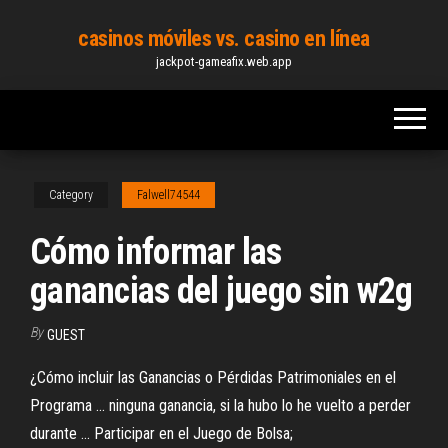
Skip
casinos móviles vs. casino en línea
to
jackpot-gameafix.web.app
the
content
Category
Falwell74544
Cómo informar las
ganancias del juego sin w2g
By
GUEST
¿Cómo incluir las Ganancias o Pérdidas Patrimoniales en el
Programa ... ninguna ganancia, si la hubo lo he vuelto a perder
durante ... Participar en el Juego de Bolsa;